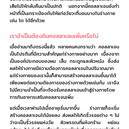
เสียไปให้กลับคืนมาเป็นปกติ นอกจากนี้คอลลาเจนยังทำ
หน้าที่เป็นเกราะป้องกันให้แก่อวัยวะที่บอบบางในร่างกาย
เช่น ไต ได้อีกด้วย
เราจำเป็นต้องกินคอลลาเจนเพิ่มหรือไม่
เมื่ออ่านมาถึงตรงนี้แล้ว หลายคนคงทราบว่า คอลลาเจน
เป็นโปรตีนที่มีความสำคัญแก่ร่างกายอย่างมาก เนื่องจาก
เป็นองค์ประกอบของผม เล็บ กระดูกและผิวหนัง ซึ่งส่ง
ผลให้ร่างกายมีความต้องการคอลลาเจนในปริมาณมาก
แต่ร่างกายของเรานั้นก็สามารถสร้างคอลลาเจนขึ้นมาได้
เพียงพอต่อความต้องการของร่างกายด้วยเช่นกัน เราจึง
ไม่มีความจำเป็นที่จะต้องรับคอลลาเจนเข้าสู่ร่างกายโดย
การกินอาหารเสริมคอลลาเจนเพิ่ม
แต่เมื่อเวลาผ่านไปเมื่ออายุเริ่มมากขึ้น ร่างกายก็จะเริ่ม
สร้างคอลลาเจนได้น้อยลง ส่งผลให้เกิดริ้วรอยต่าง ๆ ไม่
ว่าจะเป็นริ้วรอยแห่งวัย ผิวพรรณที่แห้งกร้าน หย่อน