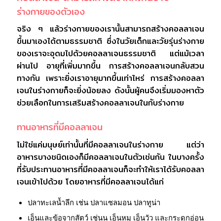
ร่างกายของตัวเอง
จริง ๆ แล้วร่างกายของเรานั้นสามารถสร้างคอลลาเจน
ขึ้นมาเองได้ตามธรรมชาติ ซึ่งในวัยเด็กและวัยรุ่นร่างกาย
ของเราจะอุดมไปด้วยคอลลาเจนธรรมชาติ แต่แม้เวลา
ผ่านไป อายุที่เพิ่มมากขึ้น การสร้างคอลลาเจนกลับสวน
ทางกัน เพราะยิ่งเราอายุมากขึ้นเท่าไหร่ การสร้างคอลลา
เจนในร่างกายก็จะยิ่งน้อยลง ดังนั้นผู้คนจึงเริ่มมองหาตัว
ช่วยเลือกในการเสริมสร้างคอลลาเจนในกับร่างกาย
ทานอาหารที่มีคอลลาเจน
ไม่ใช่แค่มนุษย์เท่านั้นที่มีคอลลาเจนในร่างกาย แต่ว่า
อาหารบางชนิดเองก็มีคอลลาเจนในตัวเช่นกัน ในบางครั้ง
ที่รับประทานอาหารที่มีคอลลาเจนก็จะทำให้เราได้รับคอลลา
เจนเข้าไปด้วย โดยอาหารที่มีคอลลาเจนได้แก่
ปลาทะเลน้ำลึก เช่น ปลาแซลมอน ปลาทูน่า
เอ็นและข้อจากสัตว์ เช่นน เอ็นหมู เอ็นวัว และกระดูกอ่อน