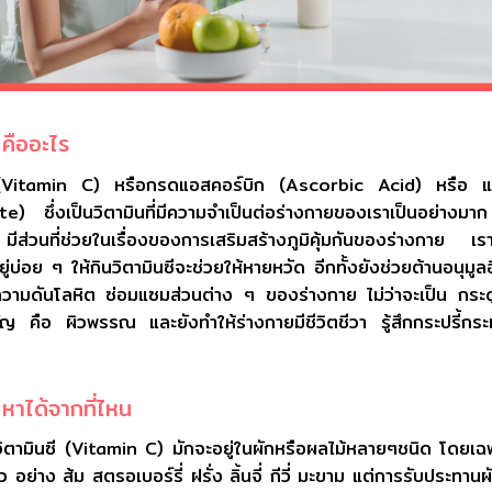
 คืออะไร
ี (Vitamin C) หรือกรดแอสคอร์บิก (Ascorbic Acid) หรือ แ
) ซึ่งเป็นวิตามินที่มีความจำเป็นต่อร่างกายของเราเป็นอย่างมา
มีส่วนที่ช่วยในเรื่องของการเสริมสร้างภูมิคุ้มกันของร่างกาย เรา
อยู่บ่อย ๆ ให้กินวิตามินซีจะช่วยให้หายหวัด อีกทั้งยังช่วยต้านอนุมู
วามดันโลหิต ซ่อมแซมส่วนต่าง ๆ ของร่างกาย ไม่ว่าจะเป็น กระด
คัญ คือ ผิวพรรณ และยังทำให้ร่างกายมีชีวิตชีวา รู้สึกกระปรี้กระเ
 หาได้จากที่ไหน
ิตามินซี (Vitamin C) มักจะอยู่ในผักหรือผลไม้หลายๆชนิด โดยเฉพ
้ยว อย่าง ส้ม สตรอเบอร์รี่ ฝรั่ง ลิ้นจี่ กีวี่ มะขาม แต่การรับประทาน