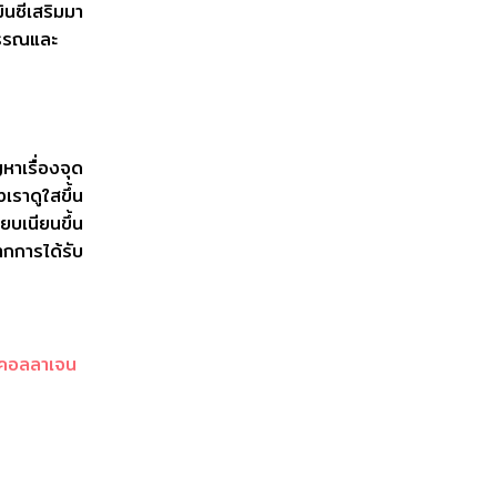
นซีเสริมมา
พรรณและ
หาเรื่องจุด
เราดูใสขึ้น
ียบเนียนขึ้น
ากการได้รับ
คอลลาเจน