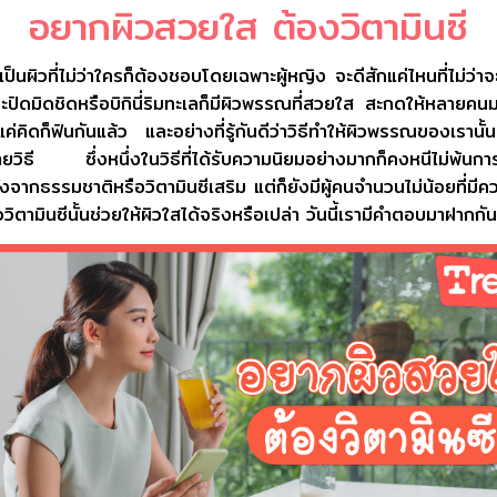
อยากผิวสวยใส ต้องวิตามินซี
ป็นผิวที่ไม่ว่าใครก็ต้องชอบโดยเฉพาะผู้หญิง จะดีสักแค่ไหนที่ไม่ว่าจ
ิดมิดชิดหรือบิกินี่ริมทะเลก็มีผิวพรรณที่สวยใส สะกดให้หลายคน
คิดก็ฟินกันแล้ว และอย่างที่รู้กันดีว่าวิธีทำให้ผิวพรรณของเรานั้น
ยวิธี ซึ่งหนึ่งในวิธีที่ได้รับความนิยมอย่างมากก็คงหนีไม่พ้นก
ั้งจากธรรมชาติหรือวิตามินซีเสริม แต่ก็ยังมีผู้คนจำนวนไม่น้อยที่มี
วิตามินซีนั้นช่วยให้ผิวใสได้จริงหรือเปล่า วันนี้เรามีคำตอบมาฝากกัน