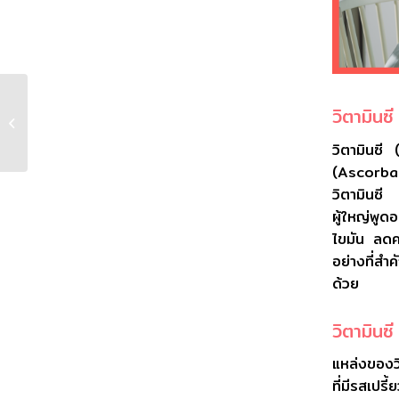
วิตามินซี
รับมืออย่างไร เมื่อคอล
ลาเ�...
วิตามินซ
(Ascorbate
วิตามินซี 
ผู้ใหญ่พูด
ไขมัน ลดค
อย่างที่สำ
ด้วย
วิตามินซี
แหล่งของว
ที่มีรสเปรี