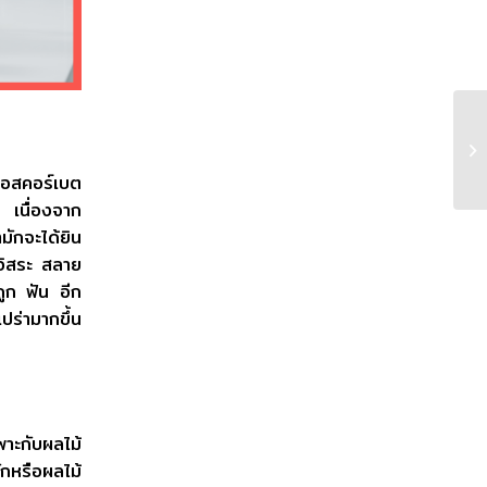
อสคอร์เบต
ก เนื่องจาก
มักจะได้ยิน
ลอิสระ สลาย
ูก ฟัน อีก
ปร่ามากขึ้น
าะกับผลไม้
ผักหรือผลไม้