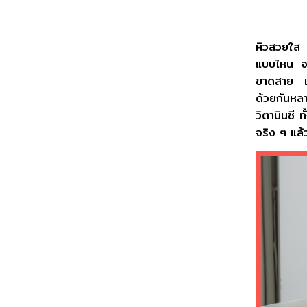
ผิวสวยใส เ
แบบไหน จะป
ขาดสาย แค่
ด้วยกันหลา
วิตามินซี ท
จริง ๆ แล้ว