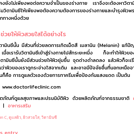
วคงยังไม่เพียงพอต่อความจำเป็นของร่างกาย เราจึงจะต้องหาวิตามิ
สริมวิตามินซีให้เพียงพอต้องความต้องการของร่างกายและบำรุงผิว
กทางหนึ่งด้วย
ี ช่วยให้ผิวสวยใสได้อย่างไร
ิตามินซีนั้น มีส่วนที่ช่วยลดการเกิดเม็ดสี เมลานิน (Melanin) แก้ปัญ
่อเรารับวิตามินซีเข้าสู่ร่างกายไปสักระยะหนึ่ง ก็จะทำให้ผิวของ
ตามินซีนั้นยังมีส่วนช่วยให้ผิวชุ่มชื้น จุดด่างดำลดลง แล้วผิวก็จะเร
็นว่าผิวของเราดูกระจ่างใสจากเดิม และอาจมีปัจจัยอื่นที่นอกเหนือจ
นั่นก็คือ การดูแลตัวเองด้วยการทาครีมเพื่อป้องกันแสงแดด เป็นต้น
า : www.doctorlifeclinic.com
ิตภัณฑ์ดูแลสุขภาพและปรนนิบัติผิว ด้วยผลิตภัณฑ์จากธรรมชาติ
|
อาหารเสริม
in C
,
ดูแลผิว
,
ผิวสวยใส
,
วิตามินซี
is entry