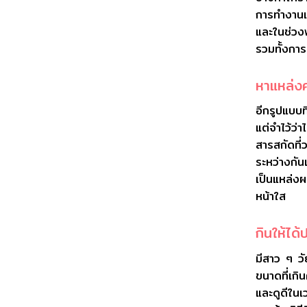
การทำงานแ
และในช่วง
รวมทั้งกา
หาแหล่ง
อีกรูปแบบท
แต่จำไว้ว่
สารสกัดที่
ระหว่างกัน
เป็นแหล่ง
หน้าใส
กินให้ได้
มีสาว ๆ ว
ขนาดที่เกิ
และดูดีในเ