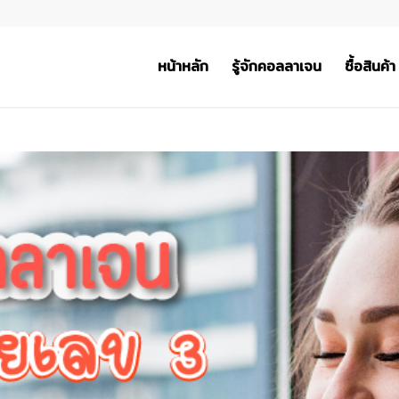
หน้าหลัก
รู้จักคอลลาเจน
ซื้อสินค้า