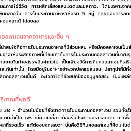
ละการใช้ชีวิต การหลีกเลี่ยงแสงแดดและมลภาวะ โดยเฉพาะจาก
พักกลางวัน การรับประทานอาหารให้ครบ 5 หมู่ ตลอดจนการลด
รผ่อนคลายให้น้อยลง
คอลลาเจนจากอาหารและอื่น ๆ
ี่น่าสนใจคือการรับประทานอาหารที่มีส่วนผสม หรือมีคอลลาเจนเป็
าไม่อาจให้ประสิทธิภาพที่เทียบเท่ากับการรับประทานคอลลาเจนที่มาใ
วางขายในห้างสรรพสินค้าทั่วไป เป็นเพียงวิธีการกินคอลลาเจนที่เส
และกันเท่านั้น โดยมีอยู่ในอาหารจำพวกปลาแซลมอน ปลาทูน่าที่มีทั
ผลิตคอลลาเจนชั้นดี อะโวคาโดที่ช่วยปกป้องอนุมูลอิสระ เป็นแหล
ปริมาณที่พอดี
ัย 30 + จำนวนไม่น้อยที่ยังขาดการรับประทานคอลลาเจน รวมทั้งร
นความจำเป็น เพราะมีความเชื่อว่าต้องรับประทานคราวละมาก ๆ เพื่อ
วลาที่รวดเร็ว แต้ต้องบอกเลยว่า นั่นคือวิธีกินคอลลาเจนที่ผิดมหันต