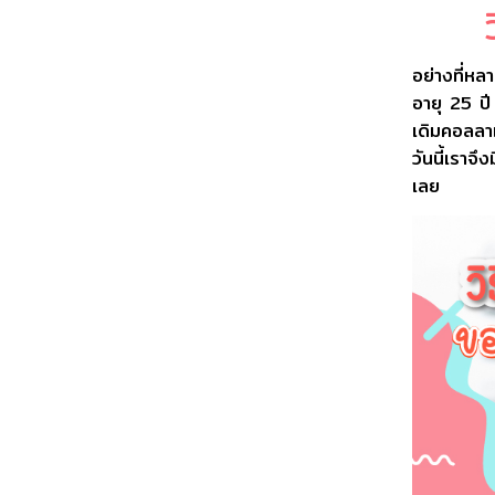
อย่างที่หล
อายุ 25 ปี 
เดิมคอลลาเ
วันนี้เราจ
เลย