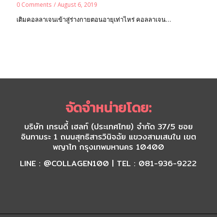
0 Comments
/
August 6, 2019
เติมคอลลาเจนเข้าสู่ร่างกายตอนอายุเท่าไหร่ คอลลาเจน…
จัดจำหน่ายโดย:
บริษัท เทรนดี้ เฮลท์ (ประเทศไทย) จำกัด 37/5 ซอย
อินทามระ 1 ถนนสุทธิสารวินิจฉัย แขวงสามเสนใน เขต
พญาไท กรุงเทพมหานคร 10400
LINE : @COLLAGEN100 | TEL : 081-936-9222