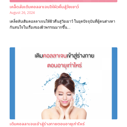
เคล็ดลับเติมคอลลาเจนให้ผิวคืนสู่วัยเยาว์
August 26, 2024
เคล็ดลับเติมคอลลาเจนให้ผิวคืนสู่วัยเยาว์ ในยุคปัจจุบันที่ผู้คนต่างหา
กันสนใจในเรื่องของผิวพรรณมากขึ้น…
เติมคอลลาเจนเข้าสู่ร่างกายตอนอายุเท่าไหร่