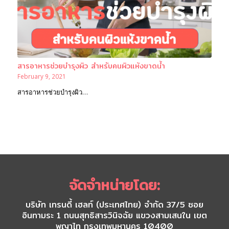
สารอาหารช่วยบำรุงผิว สำหรับคนผิวแห้งขาดน้ำ
February 9, 2021
สารอาหารช่วยบำรุงผิว…
จัดจำหน่ายโดย:
บริษัท เทรนดี้ เฮลท์ (ประเทศไทย) จำกัด 37/5 ซอย
อินทามระ 1 ถนนสุทธิสารวินิจฉัย แขวงสามเสนใน เขต
พญาไท กรุงเทพมหานคร 10400