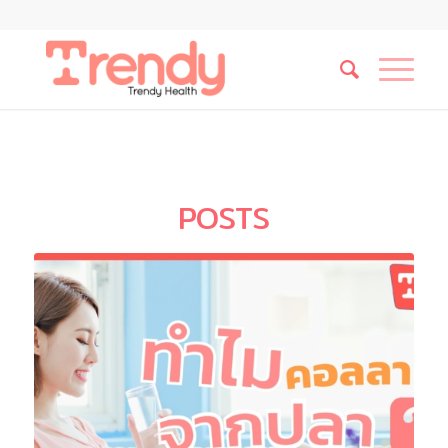
POSTS