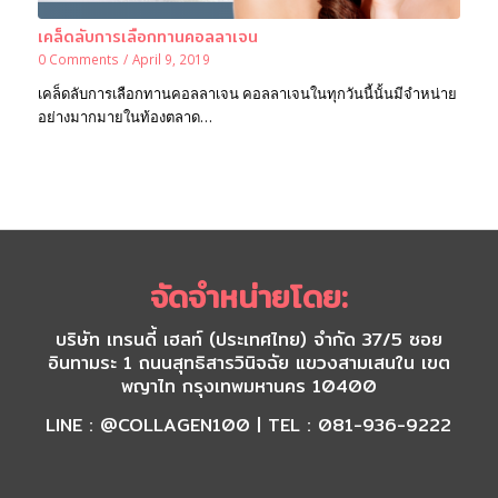
เคล็ดลับการเลือกทานคอลลาเจน
0 Comments
/
April 9, 2019
เคล็ดลับการเลือกทานคอลลาเจน คอลลาเจนในทุกวันนี้นั้นมีจำหน่าย
อย่างมากมายในท้องตลาด…
จัดจำหน่ายโดย:
บริษัท เทรนดี้ เฮลท์ (ประเทศไทย) จำกัด 37/5 ซอย
อินทามระ 1 ถนนสุทธิสารวินิจฉัย แขวงสามเสนใน เขต
พญาไท กรุงเทพมหานคร 10400
LINE : @COLLAGEN100 | TEL : 081-936-9222