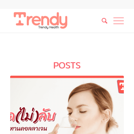
POSTS