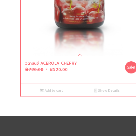
วิตามินซี ACEROLA CHERRY
Sale!
Original
Current
฿
720.00
฿
520.00
price
price
was:
is:
฿720.00.
฿520.00.
Add to cart
Show Details