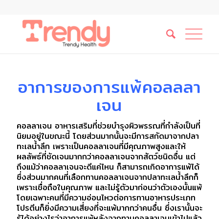
อาการของการแพ้คอลลลา
เจน
คอลลาเจน อาหารเสริมที่ช่วยบำรุงผิวพรรณที่กำลังเป็นที่
นิยมอยู่ในขณะนี้ โดยส่วนมากนั้นจะมีการสกัดมาจากปลา
ทะเลน้ำลึก เพราะเป็นคอลลาเจนที่มีคุณภาพสูงและให้
ผลลัพธ์ที่ชัดเจนมากกว่าคอลลาเจนจากสัตว์ชนิดอื่น แต่
ถึงแม้ว่าคอลลาเจนจะดีแค่ไหน ก็สามารถเกิดอาการแพ้ได้
ซึ่งส่วนมากคนที่เลือกทานคอลลาเจนจากปลาทะเลน้ำลึกก็
เพราะเชื่อถือในคุณภาพ และไม่รู้ตัวมาก่อนว่าตัวเองนั้นแพ้
โดยเฉพาะคนที่มีความอ่อนไหวต่อการทานอาหารประเภท
โปรตีนก็ยิ่งมีความเสี่ยงที่จะแพ้มากกว่าคนอื่น ซึ่งเรานั้นจะ
รู้ได้อย่างไรว่าอาการแพ้หลังจากทานคอลลาเจนเข้าไปแล้ว