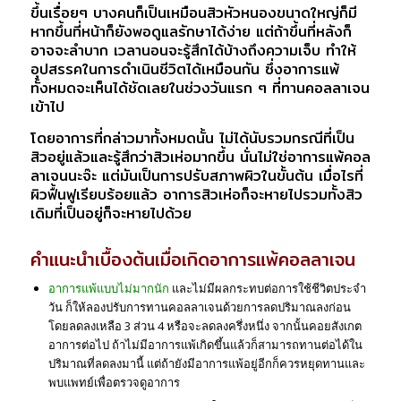
ขึ้นเรื่อยๆ บางคนก็เป็นเหมือนสิวหัวหนองขนาดใหญ่ก็มี
หากขึ้นที่หน้าก็ยังพอดูแลรักษาได้ง่าย แต่ถ้าขึ้นที่หลังก็
อาจจะลำบาก เวลานอนจะรู้สึกได้บ้างถึงความเจ็บ ทำให้
อุปสรรคในการดำเนินชีวิตได้เหมือนกัน ซึ่งอาการแพ้
ทั้งหมดจะเห็นได้ชัดเลยในช่วงวันแรก ๆ ที่ทานคอลลาเจน
เข้าไป
โดยอาการที่กล่าวมาทั้งหมดนั้น ไม่ได้นับรวมกรณีที่เป็น
สิวอยู่แล้วและรู้สึกว่าสิวเห่อมากขึ้น นั่นไม่ใช่อาการแพ้คอล
ลาเจนนะจ๊ะ แต่มันเป็นการปรับสภาพผิวในขั้นต้น เมื่อไรที่
ผิวฟื้นฟูเรียบร้อยแล้ว อาการสิวเห่อก็จะหายไปรวมทั้งสิว
เดิมที่เป็นอยู่ก็จะหายไปด้วย
คำแนะนำเบื้องต้นเมื่อเกิดอาการแพ้คอลลาเจน
อาการแพ้แบบไม่มากนัก
และไม่มีผลกระทบต่อการใช้ชีวิตประจำ
วัน ก็ให้ลองปรับการทานคอลลาเจนด้วยการลดปริมาณลงก่อน
โดยลดลงเหลือ 3 ส่วน 4 หรือจะลดลงครึ่งหนึ่ง จากนั้นคอยสังเกต
อาการต่อไป ถ้าไม่มีอาการแพ้เกิดขึ้นแล้วก็สามารถทานต่อได้ใน
ปริมาณที่ลดลงมานี้ แต่ถ้ายังมีอาการแพ้อยู่อีกก็ควรหยุดทานและ
พบแพทย์เพื่อตรวจดูอาการ