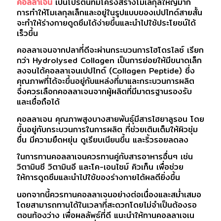
คอลลาเจน
เป็นโปรตีนที่มีโครงสร้างโมเลกุลใหญ่มาก
การทำให้โมเลกุลเล็กและอยู่ในรูปแบบของเปปไทด์สายสั้น
จะทำให้ร่างกายดูดซึมได้ง่ายขึ้นและนำไปใช้ประโยชน์ได้
เร็วขึ้น
คอลลาเจนจากปลาที่ดีจะผ่านกระบวนการไฮโดรไลซ์ เรียก
กว่า Hydrolysed Collagen เป็นการย่อยให้มีขนาดเล็ก
ลงจนได้คอลลาเจนเปปไทด์ (Collagen Peptide) ซึ่ง
คุณภาพที่ได้จะขึ้นอยู่กับแหล่งที่มาและกระบวนการผลิต
จึงควรเลือกคอลลาเจนจากผู้ผลิตที่มีมาตรฐานรองรับ
และเชื่อถือได้
คอลลาเจน คุณภาพสูงบางสายพันธุ์มีสารไฮยาลูรอน โดย
ขึ้นอยู่กับกระบวนการในการผลิต ที่ช่วยเติมเต็มให้ผิวชุ่ม
ชื่น มีความยืดหยุ่น ดูเรียบเนียนขึ้น และริ้วรอยลดลง
ในการทานคอลลาเจนควรทานคู่กับสารอาหารอื่นๆ เช่น
วิตามินซี วิตามินอี และโค-เอนไซม์ คิวเท็น เพื่อช่วย
ให้การดูดซึมและนำไปใช้ของร่างกายได้ผลดียิ่งขึ้น
นอกจากนี้ควรทานคอลลาเจนอย่างต่อเนื่องและสม่ำเสมอ
โดยสามารถทานได้ในเวลาที่สะดวกโดยไม่จำเป็นต้องรอ
ตอนท้องว่าง เพื่อผลลัพธ์ที่ดี แนะนำให้ทานคอลลาเจเน