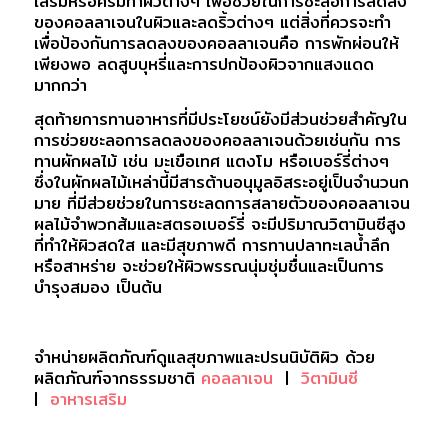
เสริมหรือครีมทาผิวต่างๆ เพื่อช่วยในการชะลอการลดลง
ของคอลลาเจนในผิวและลดริ้วต่างๆ แต่สิ่งที่ควรจะทำ
เพื่อป้องกันการลดลงของคอลลาเจนคือ การพักผ่อนให้
เพียงพอ ลดสูบบุหรี่และการปกป้องผิวจากแสงแดด
มากกว่า
สุดท้ายการทานอาหารที่มีประโยชน์ยังมีส่วนช่วยสำคัญใน
การช่วยชะลอการลดลงของคอลลาเจนด้วยเช่นกัน การ
ทานผักผลไม้ เช่น มะเขือเทศ แตงโม หรือเบอร์รี่ต่างๆ
ซึ่งในผักผลไม้เหล่านี้มีสารต้านอนุมูลอิสระอยู่เป็นจำนวนก
มาย ที่มีส่วยช่วยในการชะลดการสลายตัวของคอลลาเจน
ผลไม้จำพวกส้มและสตรอเบอร์รี่ จะมีปริมาณวิตามินซีสูง
ที่ทำให้ผิวสดใส และมีสุขภาพดี การทานปลาทะเลน้ำลึก
หรือสาหร่าย จะช่วยให้ผิวพรรณนุ่มชุ่มชื่นและเป็นการ
บำรุงสมอง เป็นต้น
จำหน่ายผลิตภัณฑ์ดูแลสุขภาพและปรนนิบัติผิว ด้วย
ผลิตภัณฑ์จากธรรมชาติ
คอลลาเจน
|
วิตามินซี
|
อาหารเสริม