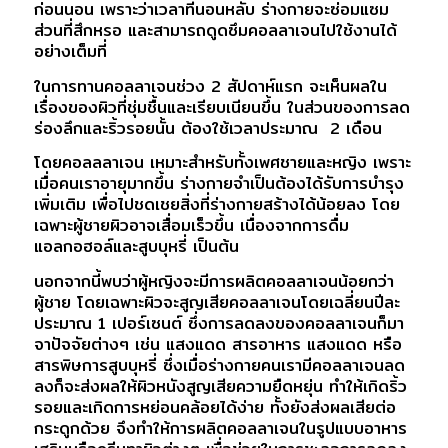
ก่อนนอน เพราะว่าเวลาที่นอนหลับ ร่างกายจะซ่อมแซม
ส่วนที่สึกหรอ และสามารถดูดซึมคอลลาเจนไปใช้งานได้
อย่างเต็มที่
ในการทานคอลลาเจนช่วง 2 สัปดาห์แรก จะเห็นผลใน
เรื่องของผิวที่ชุ่มชื้นและเรียบเนียนขึ้น ในส่วนของการลด
ร่องลึกและริ้วรอยนั้น ต้องใช้เวลาประมาณ 2 เดือน
โดยคอลลลาเจน เหมาะสำหรับทั้งเพศชายและหญิง เพราะ
เมื่อคนเราอายุมากขึ้น ร่างกายจำเป็นต้องได้รับการบำรุง
เพิ่มเติม เพื่อไปชดเชยสิ่งที่ร่างกายสร้างได้น้อยลง โดย
เฉพาะผู้ชายผิวอาจเสื่อมเร็วขึ้น เนื่องจากการดื่ม
แอลกอฮอล์และสูบบุหรี่ เป็นต้น
นอกจากนี้พบว่าผู้หญิงจะมีการผลิตคอลลาเจนน้อยกว่า
ผู้ชาย โดยเฉพาะผิวจะสูญเสียคอลลาเจนโดยเฉลี่ยนปีละ
ประมาณ 1 เปอร์เซนต์ ซึ่งการลดลงของคอลลาเจนก็มา
จาปัจจัยต่างๆ เช่น แสงแดด สารอาหาร แสงแดด หรือ
สารพิษการสูบบุหรี่ ซึ่งเมื่อร่างกายคนเรามีคอลลาเจนลด
ลงก็จะส่งผลให้ผิวหนังสูญเสียความยืดหยุ่น ทำให้เกิดริ้ว
รอยและเกิดการหย่อนคล้อยได้ง่าย ทั้งยังส่งผลเสียต่อ
กระดูกด้วย จึงทำให้การผลิตคอลลาเจนในรูปแบบอาหาร