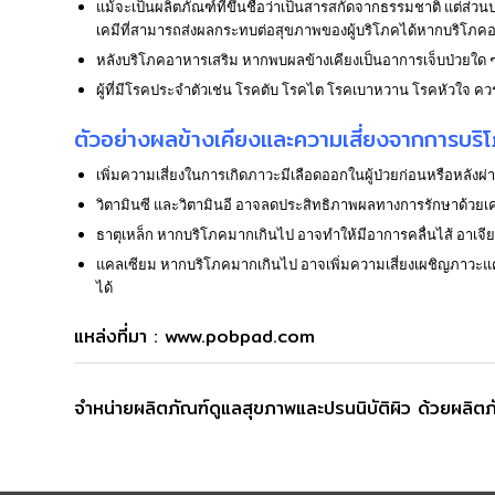
แม้จะเป็นผลิตภัณฑ์ที่ขึ้นชื่อว่าเป็นสารสกัดจากธรรมชาติ แต่ส่ว
เคมีที่สามารถส่งผลกระทบต่อสุขภาพของผู้บริโภคได้หากบริโภคอย่
หลังบริโภคอาหารเสริม หากพบผลข้างเคียงเป็นอาการเจ็บป่วยใด 
ผู้ที่มีโรคประจำตัวเช่น โรคตับ โรคไต โรคเบาหวาน โรคหัวใจ ค
ตัวอย่างผลข้างเคียงและความเสี่ยงจากการบริ
เพิ่มความเสี่ยงในการเกิดภาวะมีเลือดออกในผู้ป่วยก่อนหรือหลั
วิตามินซี และวิตามินอี อาจลดประสิทธิภาพผลทางการรักษาด้วยเคมี
ธาตุเหล็ก หากบริโภคมากเกินไป อาจทำให้มีอาการคลื่นไส้ อาเจ
แคลเซียม หากบริโภคมากเกินไป อาจเพิ่มความเสี่ยงเผชิญภาวะแคลเ
ได้
แหล่งที่มา : www.pobpad.com
จำหน่ายผลิตภัณฑ์ดูแลสุขภาพและปรนนิบัติผิว ด้วยผลิ