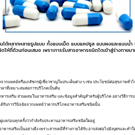
ทานได้หลากหลายรูปแบบ ทั้งแบบเม็ด แบบแคปซูล แบบผงและแบบน้ำ ซ
ให้ถี่ถ้วนก่อนเสมอ เพราะการรับสารอาหารชนิดใดเข้าสู่ร่างกายมาก
กแพทย์หรือเภสัชกรผู้เชี่ยวชาญในประเด็นต่าง ๆ เช่น ประโยชน์ต่อสุขภาพทั
ะเวลาที่เหมาะสมต่อการบริโภคเป็นต้น
รเสริม ส่วนผสมในอาหารเสริม และข้อมูลสำคัญสำหรับผู้บริโภค อย่างวิธีการบริโภ
ม่ได้รับการวินิจฉัยจากแพทย์ว่าควรบริโภคอาหารเสริมชนิดนั้น
ู้ดูแลก่อนทุกครั้งว่ากำลังรับประทานอาหารเสริมชนิดใดอยู่
้อาหารเสริมเป็นอย่างยิ่ง เพราะสารเคมีที่ร่างกายได้รับ อาจส่งต่อไปยังบุตรและทำใ