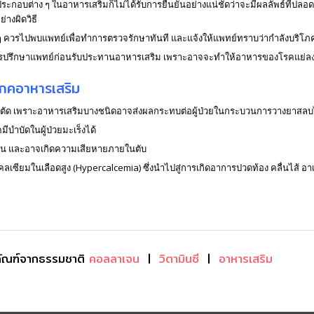
นประกอบต่าง ๆ ในอาหารเสริมก็ไม่ได้รับการยืนยันอย่างแน่ชัดว่าจะมีผลลัพธ์ที่ปล
างผิดวิธี
ๆ ควรไปพบแพทย์เพื่อทำการตรวจรักษาทันที และแจ้งให้แพทย์ทราบว่ากำลังบริโภ
วรปรึกษาแพทย์ก่อนรับประทานอาหารเสริม เพราะอาจจะทำให้อาหารของโรคแย่ลง หรื
โภคอาหารเสริม
งผ่าตัด เพราะอาหารเสริมบางชนิดอาจส่งผลกระทบต่อผู้ป่วยในกระบวนการวางยาสลบ
บำบัดในผู้ป่วยมะเร็งได้
ียน และอาจเกิดความเสียหายภายในตับ
ซียมในเลือดสูง (Hypercalcemia) ซึ่งนำไปสู่การเกิดอาการปวดท้อง คลื่นไส้ อา
ตภัณฑ์จากธรรมชาติ
คอลลาเจน
|
วิตามินซี
|
อาหารเสริม