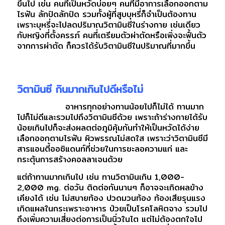
ขึ้นไป เช่น คนที่เป็นหวัดบ่อยๆ คนที่มีอาการเลือกออกตาม
ไรฟัน ลักปิดลักปิด รวมทั้งผู้ที่สูบบุหรี่ก็จำเป็นต้องทาน
เพราะบุหรี่จะไปลดปริมาณวิตามินซีในร่างกาย เช่นเดียว
กับหญิงที่ตั้งครรภ์ คนที่เตรียมตัวผ่าตัดหรือเพิ่งจะฟื้นตัว
จากการผ่าตัด ก็ควรได้รับวิตามินซีในปริมาณที่มากขึ้น
วิตามินซี กินมากเกินไปดีหรือไม่
อาหารทุกอย่างทานน้อยไปก็ไม่ได้ ทานมาก
ไปก็ไม่ดีและรวมไปถึงวิตามินซีด้วย เพราะถ้าร่างกายได้รับ
น้อยเกินไปก็จะส่งผลตต่อภูมิคุ้มกันทำให้เป็นหวัดได้ง่าย
เลือกออกตามไรฟัน ผิวพรรณไม่สดใส เพราะว่าวิตามินซีมี
สารแอนตี้ออซิแดนท์ที่ช่วยในการชะลอความแก่ และ
กระตุ้นการสร้างคอลลาเจนด้วย
แต่ถ้าทานมากเกินไป เช่น ทานวิตามินเกิน 1,000-
2,000 mg. ต่อวัน ติดต่อกันนานๆ ก็อาจจะเกิดผลข้าง
เคียงได้ เช่น ไม่สบายท้อง ปวดมวนท้อง ท้องเสียรุนแรง
เกิดแผลในกระเพราะอาหาร ป่วยเป็นโรคโลหิตจาง รวมไป
ถึงเพิ่มความเสี่ยงต่อการเป็นนิ่วในไต แต่ไม่ต้องตกใจไป