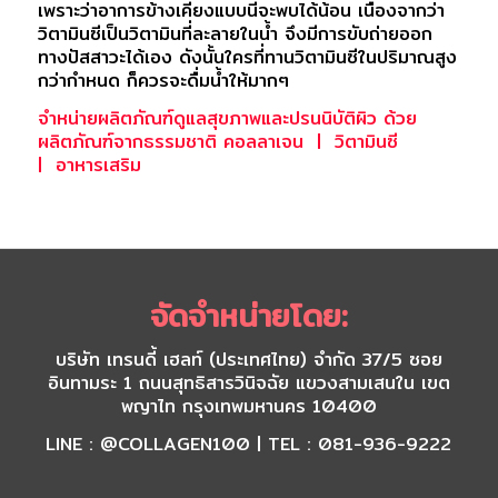
เพราะว่าอาการข้างเคียงแบบนี้จะพบได้น้อน เนื่องจากว่า
วิตามินซีเป็นวิตามินที่ละลายในน้ำ จึงมีการขับถ่ายออก
ทางปัสสาวะได้เอง ดังนั้นใครที่ทานวิตามินซีในปริมาณสูง
กว่ากำหนด ก็ควรจะดื่มน้ำให้มากๆ
จำหน่ายผลิตภัณฑ์ดูแลสุขภาพและปรนนิบัติผิว ด้วย
ผลิตภัณฑ์จากธรรมชาติ
คอลลาเจน
|
วิตามินซี
|
อาหารเสริม
จัดจำหน่ายโดย:
บริษัท เทรนดี้ เฮลท์ (ประเทศไทย) จำกัด 37/5 ซอย
อินทามระ 1 ถนนสุทธิสารวินิจฉัย แขวงสามเสนใน เขต
พญาไท กรุงเทพมหานคร 10400
LINE : @COLLAGEN100 | TEL : 081-936-9222